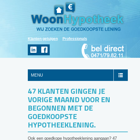
Klanten getuigen
Professionals
MENU
47 KLANTEN GINGEN JE
VORIGE MAAND VOOR EN
BEGONNEN MET DE
GOEDKOOPSTE
HYPOTHEEKLENING.
Ook een goedkope hypotheeklening aangaan? 47