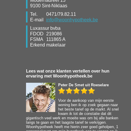
Modernadreef 13
9100 Sint-Niklaas
Tel.
0471/79.82.11
E-mail
info@woonhypotheek.be
Luxassur bvba
FDOD
219086
FSMA
111865 A
Erkend makelaar
Lees wat onze klanten vertellen over hun
ervaring met Woonhypotheek.be
Peter De Smet
uit Roeselare
Voor de aankoop van mijn eerste
woning ben ik op zoek gegaan naar
het beste tarief op de markt. Al snel
kwam ik tot de constatie dat dit
gigantisch veel werk en moeite was om bij alle banken
langs te gaan en het laagste tarief te verkrijgen.
Woonhypotheek heeft me hierin zeer goed geholpen, 1