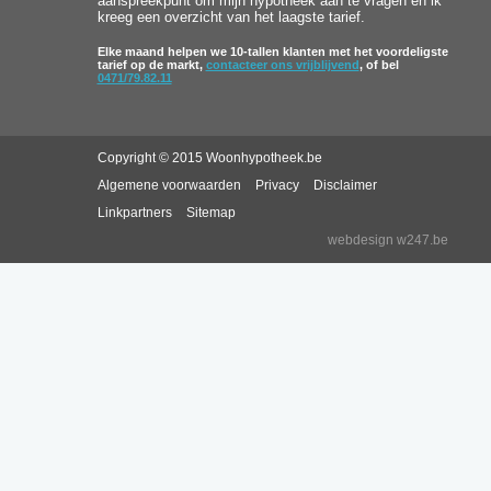
aanspreekpunt om mijn hypotheek aan te vragen en ik
kreeg een overzicht van het laagste tarief.
Elke maand helpen we 10-tallen klanten met het voordeligste
tarief op de markt,
contacteer ons vrijblijvend
, of bel
0471/79.82.11
Copyright © 2015 Woonhypotheek.be
Algemene voorwaarden
Privacy
Disclaimer
Linkpartners
Sitemap
webdesign w247.be