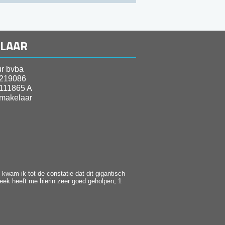
ELAAR
r bvba
219086
111865 A
makelaar
kwam ik tot de constatie dat dit gigantisch
heek heeft me hierin zeer goed geholpen, 1