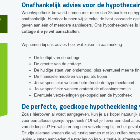
Onafhankelijk advies voor de hypothecai
Woonhypotheek.be werkt samen met meer dan 25 banken en hypo
?
onafhankelijk. Hierdoor kunnen wij je enkel de best passende op
geven aan één of meerdere aanbieders. Ons hypotheekadvies is
cottage die je wil aanschaffen
.
Wij nemen bij ons advies heel wat zaken in aanmerking:
De leeftijd van de cottage
De grootte van de cottage
De huidige staat van onderhoud, plus eventueel mee te fin
De financiële middelen van jou als koper
Jouw specifieke wensen betreffende de hypotheeksoort
Jouw specifieke wensen omtrent de aflossingstermijn
Eventuele verzekeringen gekoppeld aan de hypotheek
De perfecte, goedkope hypotheeklening 
Zoals hierboven al wordt aangegeven, kun je als koper natuurlijk
voor een aflossingsvrije hypotheek? Of wil je liever een deel aflo
van de looptijd? En wil je er nog een verzekering bij, in het geval d
Dit zijn allemaal vragen die wij rustig samen met jou zullen bes
lening kunnen aanbieden die precies op jouw situatie is afgestem