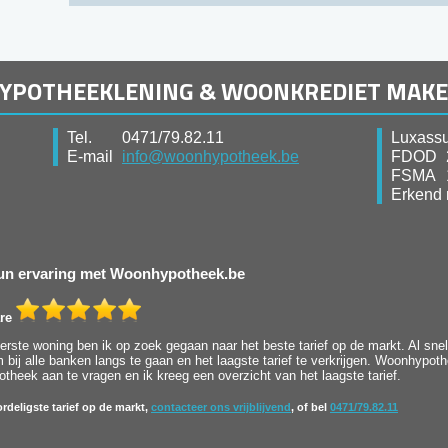
HYPOTHEEKLENING & WOONKREDIET MAK
Tel.
0471/79.82.11
Luxassu
E-mail
info@woonhypotheek.be
FDOD
FSMA
Erkend 
 hun ervaring met Woonhypotheek.be
re
rste woning ben ik op zoek gegaan naar het beste tarief op de markt. Al snel 
bij alle banken langs te gaan en het laagste tarief te verkrijgen. Woonhypot
heek aan te vragen en ik kreeg een overzicht van het laagste tarief.
rdeligste tarief op de markt,
contacteer ons vrijblijvend
, of bel
0471/79.82.11