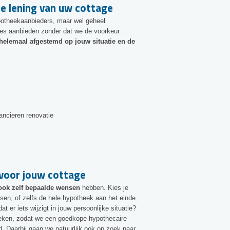
re lening van uw cottage
theekaanbieders, maar wel geheel
ties aanbieden zonder dat we de voorkeur
helemaal afgestemd op jouw situatie en de
ancieren renovatie
voor jouw cottage
ook zelf bepaalde wensen
hebben. Kies je
ssen, of zelfs de hele hypotheek aan het einde
at er iets wijzigt in jouw persoonlijke situatie?
preken, zodat we een goedkope hypothecaire
d. Daarbij gaan we natuurlijk ook op zoek naar