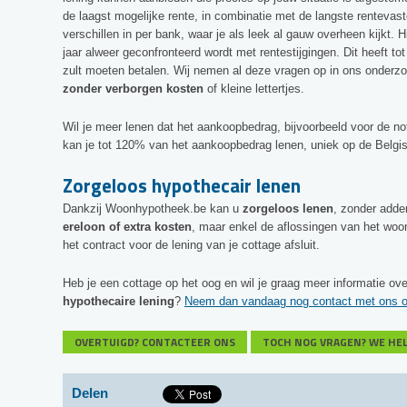
de laagst mogelijke rente, in combinatie met de langste rentevast
verschillen in per bank, waar je als leek al gauw overheen kijkt. Hi
jaar alweer geconfronteerd wordt met rentestijgingen. Dit heeft t
zult moeten betalen. Wij nemen al deze vragen op in ons onderzo
zonder verborgen kosten
of kleine lettertjes.
Wil je meer lenen dat het aankoopbedrag, bijvoorbeeld voor de n
kan je tot 120% van het aankoopbedrag lenen, uniek op de Belgi
Zorgeloos hypothecair lenen
Dankzij Woonhypotheek.be kan u
zorgeloos lenen
, zonder adde
ereloon of extra kosten
, maar enkel de aflossingen van het woo
het contract voor de lening van je cottage afsluit.
Heb je een cottage op het oog en wil je graag meer informatie o
hypothecaire lening
?
Neem dan vandaag nog contact met ons op 
OVERTUIGD? CONTACTEER ONS
TOCH NOG VRAGEN? WE HE
Delen