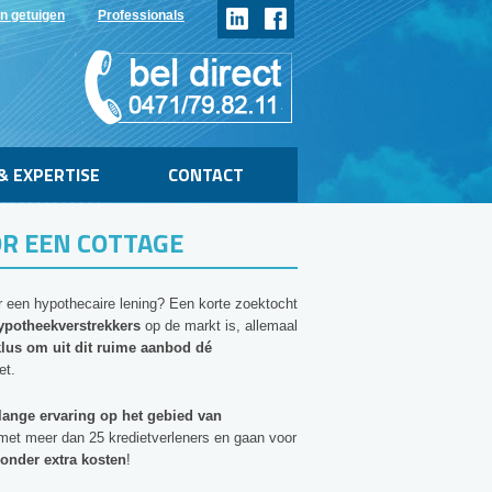
n getuigen
Professionals
& EXPERTISE
CONTACT
R EEN COTTAGE
r een hypothecaire lening? Een korte zoektocht
ypotheekverstrekkers
op de markt is, allemaal
lus om uit dit ruime aanbod dé
et.
lange ervaring op het gebied van
met meer dan 25 kredietverleners en gaan voor
onder extra kosten
!