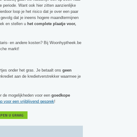
e periode. Want ook hier zitten aanzienlijke
erdoor loop je het risico dat je over een paar
ot gevolg dat je ineens hogere maandtermijnen
ek en stellen u
het complete plaatje voor,
otaris- en andere kosten? Bij Woonhyptheek.be
sche markt!
rtjes onder het gras. Je betaalt ons
geen
nkrediet aan de kredietverstrekker waarmee je
ver de mogelijkheden voor een
goedkope
voor een vrijblijvend gesprek
!
LPEN U GRAAG