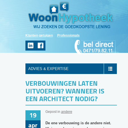
Klanten getuigen
Professionals
ADVIES & EXPERTISE
VERBOUWINGEN LATEN
UITVOEREN? WANNEER IS
EEN ARCHITECT NODIG?
Gepost in
andere
19
apr
De ene verbouwing is de andere niet.