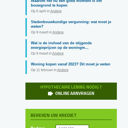
Waarom het nu een goed moment is om
bouwgrond te kopen
Op 6 april in
Andere
Stedenbouwkundige vergunning: wat moet je
weten?
Op 9 maart in
Andere
Wat is de invloed van de stijgende
energieprijzen op de woningm...
Op 9 maart in
Andere
Woning kopen vanaf 2023? Dit moet je weten
Op 11 februari in
Andere
HYPOTHECAIRE LENING NODIG ?
ONLINE AANVRAGEN
BEREKEN UW KREDIET