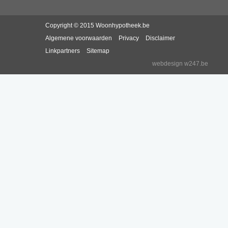
Copyright © 2015 Woonhypotheek.be
Algemene voorwaarden
Privacy
Disclaimer
Linkpartners
Sitemap
webdesign w247.be