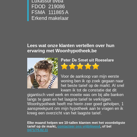
Luxassur bvba
FDOD
219086
FSMA
111865 A
Erkend makelaar
Lees wat onze klanten vertellen over hun
ervaring met Woonhypotheek.be
Peter De Smet
uit Roeselare
Voor de aankoop van mijn eerste
woning ben ik op zoek gegaan naar
het beste tarief op de markt. Al snel
kwam ik tot de constatie dat dit
gigantisch veel werk en moeite was om bij alle banken
langs te gaan en het laagste tarief te verkrijgen.
Woonhypotheek heeft me hierin zeer goed geholpen, 1
aanspreekpunt om mijn hypotheek aan te vragen en ik
kreeg een overzicht van het laagste tarief.
Elke maand helpen we 10-tallen klanten met het voordeligste
tarief op de markt,
contacteer ons vrijblijvend
, of bel
0471/79.82.11