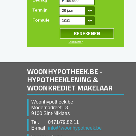
Bedrag
Termijn
20 jaar
Formule
1/1/1
Disclaimer
WOONHYPOTHEEK.BE -
HYPOTHEEKLENING &
WOONKREDIET MAKELAAR
Woonhypotheek.be
Modernadreef 13
9100 Sint-Niklaas
Tel.
0471/79.82.11
E-mail
info@woonhypotheek.be