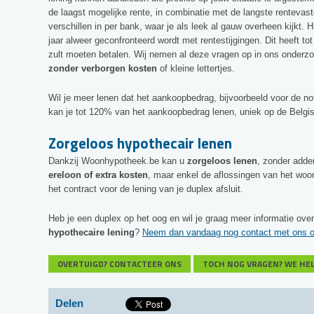
de laagst mogelijke rente, in combinatie met de langste rentevast
verschillen in per bank, waar je als leek al gauw overheen kijkt. Hi
jaar alweer geconfronteerd wordt met rentestijgingen. Dit heeft t
zult moeten betalen. Wij nemen al deze vragen op in ons onderzo
zonder verborgen kosten
of kleine lettertjes.
Wil je meer lenen dat het aankoopbedrag, bijvoorbeeld voor de n
kan je tot 120% van het aankoopbedrag lenen, uniek op de Belgi
Zorgeloos hypothecair lenen
Dankzij Woonhypotheek.be kan u
zorgeloos lenen
, zonder adde
ereloon of extra kosten
, maar enkel de aflossingen van het woo
het contract voor de lening van je duplex afsluit.
Heb je een duplex op het oog en wil je graag meer informatie ov
hypothecaire lening
?
Neem dan vandaag nog contact met ons op 
OVERTUIGD? CONTACTEER ONS
TOCH NOG VRAGEN? WE HE
Delen