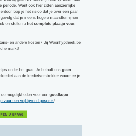
e periode. Want ook hier zitten aanzienlijke
erdoor loop je het risico dat je over een paar
ot gevolg dat je ineens hogere maandtermijnen
ek en stellen u
het complete plaatje voor,
otaris- en andere kosten? Bij Woonhyptheek.be
sche markt!
rtjes onder het gras. Je betaalt ons
geen
nkrediet aan de kredietverstrekker waarmee je
er de mogelijkheden voor een
goedkope
voor een vrijblijvend gesprek
!
LPEN U GRAAG