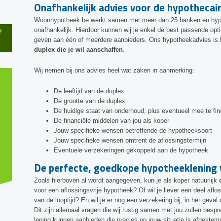
Onafhankelijk advies voor de hypothecair
Woonhypotheek.be werkt samen met meer dan 25 banken en hypo
?
onafhankelijk. Hierdoor kunnen wij je enkel de best passende op
geven aan één of meerdere aanbieders. Ons hypotheekadvies is
duplex die je wil aanschaffen
.
Wij nemen bij ons advies heel wat zaken in aanmerking:
De leeftijd van de duplex
De grootte van de duplex
De huidige staat van onderhoud, plus eventueel mee te fin
De financiële middelen van jou als koper
Jouw specifieke wensen betreffende de hypotheeksoort
Jouw specifieke wensen omtrent de aflossingstermijn
Eventuele verzekeringen gekoppeld aan de hypotheek
De perfecte, goedkope hypotheeklening 
Zoals hierboven al wordt aangegeven, kun je als koper natuurlijk
voor een aflossingsvrije hypotheek? Of wil je liever een deel aflo
van de looptijd? En wil je er nog een verzekering bij, in het geval d
Dit zijn allemaal vragen die wij rustig samen met jou zullen bes
lening kunnen aanbieden die precies op jouw situatie is afgestem