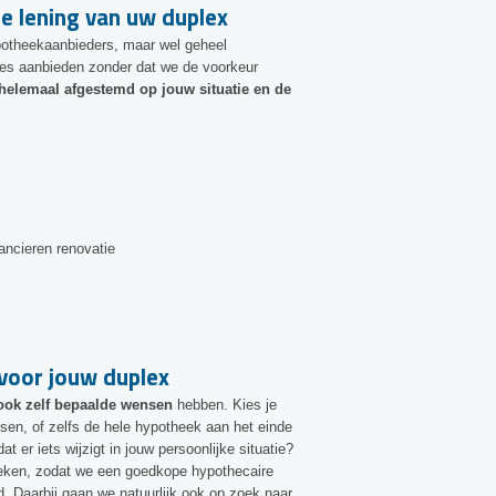
e lening van uw duplex
theekaanbieders, maar wel geheel
ties aanbieden zonder dat we de voorkeur
helemaal afgestemd op jouw situatie en de
ancieren renovatie
voor jouw duplex
ook zelf bepaalde wensen
hebben. Kies je
ssen, of zelfs de hele hypotheek aan het einde
at er iets wijzigt in jouw persoonlijke situatie?
preken, zodat we een goedkope hypothecaire
d. Daarbij gaan we natuurlijk ook op zoek naar