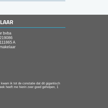
ELAAR
r bvba
219086
111865 A
makelaar
kwam ik tot de constatie dat dit gigantisch
heek heeft me hierin zeer goed geholpen, 1