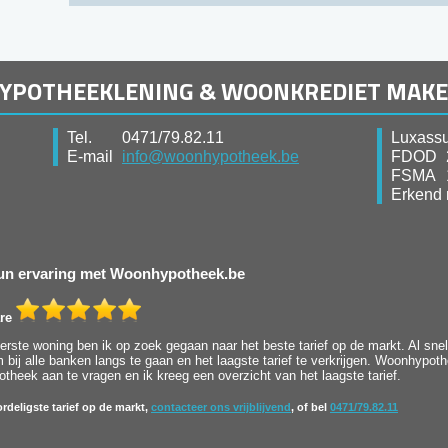
HYPOTHEEKLENING & WOONKREDIET MAK
Tel.
0471/79.82.11
Luxassu
E-mail
info@woonhypotheek.be
FDOD
FSMA
Erkend 
 hun ervaring met Woonhypotheek.be
re
rste woning ben ik op zoek gegaan naar het beste tarief op de markt. Al snel 
bij alle banken langs te gaan en het laagste tarief te verkrijgen. Woonhypot
heek aan te vragen en ik kreeg een overzicht van het laagste tarief.
rdeligste tarief op de markt,
contacteer ons vrijblijvend
, of bel
0471/79.82.11