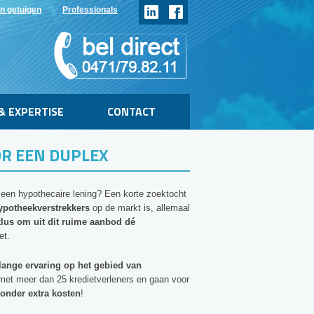
n getuigen
Professionals
& EXPERTISE
CONTACT
R EEN DUPLEX
 een hypothecaire lening? Een korte zoektocht
ypotheekverstrekkers
op de markt is, allemaal
lus om uit dit ruime aanbod dé
et.
lange ervaring op het gebied van
met meer dan 25 kredietverleners en gaan voor
onder extra kosten
!