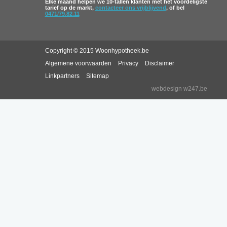
Elke maand helpen we 10-tallen klanten met het voordeligste
tarief op de markt,
contacteer ons vrijblijvend
, of bel
0471/79.82.11
Copyright © 2015 Woonhypotheek.be
Algemene voorwaarden
Privacy
Disclaimer
Linkpartners
Sitemap
webdesign w247.be