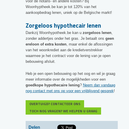
voor de notaris- en andere kosten? Bij
Woonhyptheek.be kan je tot 120% van het
aankoopbedrag lenen, uniek op de Belgische markt!
Zorgeloos hypothecair lenen
Dankzij Woonhypotheek.be kan u
zorgeloos lenen
,
zonder addertjes onder het gras. Je betaalt ons
geen
ereloon of extra kosten
, maar enkel de aflossingen
van het woonkrediet aan de kredietverstrekker
waarmee je het contract voor de lening van je open
bebouwing afsluit.
Heb je een open bebouwing op het oog en wil je graag
meer informatie over de mogelijkheden voor een
goedkope hypothecaire lening
?
Neem dan vandaag
nog contact met ons op voor een vrijblijvend gesprek
!
OVERTUIGD? CONTACTEER ONS
TOCH NOG VRAGEN? WE HELPEN U GRAAG
Delen