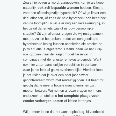
Zoals hierboven al wordt aangegeven, kun je als koper
natuurlijk
ook zelf bepaalde wensen
hebben. Kies je
voor een aflossingsvrije hypotheek? Of wil je liever een
deel aflossen, of zelfs de hele hypotheek aan het einde
van de looptijd? En wil je er nog een verzekering bij, in
het geval dat er iets wijzigt in jouw persoonlijke
situatie? Dit zijn allemaal vragen die wij rustig samen
met jou zullen bespreken, zodat we een goedkope
hypothecaire lening kunnen aanbieden die precies op
jouw situatie is afgestemd. Daarbij gaan we natuurlijk
ook op zoek naar de laagst mogelijke rente, in
combinatie met de langste rentevaste periode. Want
ook hier zitten aanzienlijke verschillen in per bank,
waar je als leek al gauw overheen kijkt. Hierdoor loop
je het risico dat je over een paar jaar alweer
geconfronteerd wordt met rentestijgingen. Dit heeft tot
gevolg dat je ineens hogere maandtermijnen zult
moeten betalen. Wij nemen al deze vragen op in ons
onderzoek en stellen u
het complete plaatje voor,
zonder verborgen kosten
of kleine lettertjes.
Wil je meer lenen dat het aankoopbedrag, bijvoorbeeld