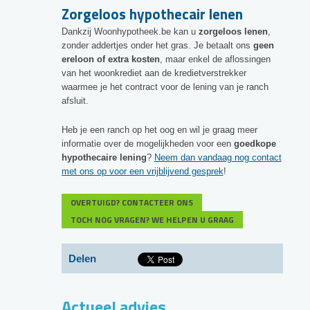
Zorgeloos hypothecair lenen
Dankzij Woonhypotheek.be kan u
zorgeloos lenen
,
zonder addertjes onder het gras. Je betaalt ons
geen
ereloon of extra kosten
, maar enkel de aflossingen
van het woonkrediet aan de kredietverstrekker
waarmee je het contract voor de lening van je ranch
afsluit.
Heb je een ranch op het oog en wil je graag meer
informatie over de mogelijkheden voor een
goedkope
hypothecaire lening
?
Neem dan vandaag nog contact
met ons op voor een vrijblijvend gesprek
!
OVERTUIGD? CONTACTEER ONS
TOCH NOG VRAGEN? WE HELPEN U GRAAG
Delen
Actueel advies