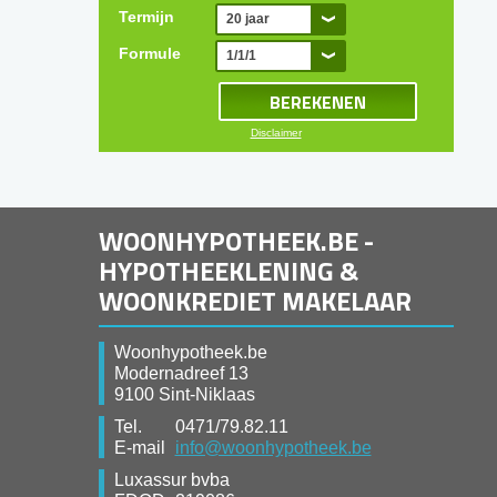
Termijn
20 jaar
Formule
1/1/1
Disclaimer
WOONHYPOTHEEK.BE -
HYPOTHEEKLENING &
WOONKREDIET MAKELAAR
Woonhypotheek.be
Modernadreef 13
9100 Sint-Niklaas
Tel.
0471/79.82.11
E-mail
info@woonhypotheek.be
Luxassur bvba