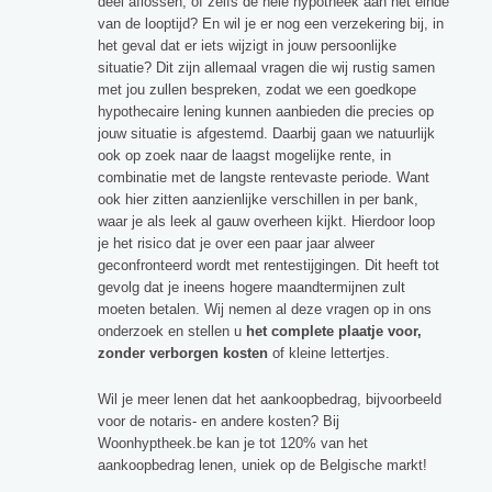
deel aflossen, of zelfs de hele hypotheek aan het einde
van de looptijd? En wil je er nog een verzekering bij, in
het geval dat er iets wijzigt in jouw persoonlijke
situatie? Dit zijn allemaal vragen die wij rustig samen
met jou zullen bespreken, zodat we een goedkope
hypothecaire lening kunnen aanbieden die precies op
jouw situatie is afgestemd. Daarbij gaan we natuurlijk
ook op zoek naar de laagst mogelijke rente, in
combinatie met de langste rentevaste periode. Want
ook hier zitten aanzienlijke verschillen in per bank,
waar je als leek al gauw overheen kijkt. Hierdoor loop
je het risico dat je over een paar jaar alweer
geconfronteerd wordt met rentestijgingen. Dit heeft tot
gevolg dat je ineens hogere maandtermijnen zult
moeten betalen. Wij nemen al deze vragen op in ons
onderzoek en stellen u
het complete plaatje voor,
zonder verborgen kosten
of kleine lettertjes.
Wil je meer lenen dat het aankoopbedrag, bijvoorbeeld
voor de notaris- en andere kosten? Bij
Woonhyptheek.be kan je tot 120% van het
aankoopbedrag lenen, uniek op de Belgische markt!