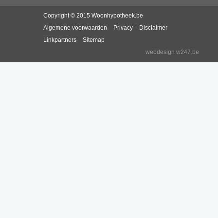
Copyright © 2015 Woonhypotheek.be
Algemene voorwaarden
Privacy
Disclaimer
Linkpartners
Sitemap
webdesign w247.be