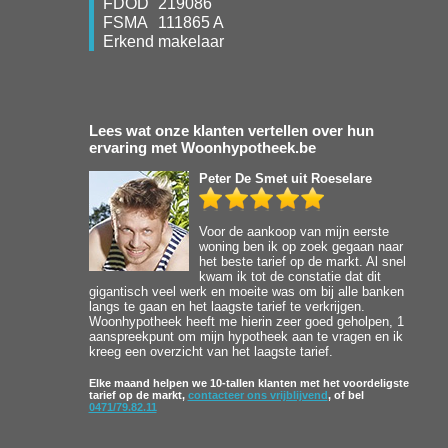
FDOD
219086
FSMA
111865 A
Erkend makelaar
Lees wat onze klanten vertellen over hun
ervaring met Woonhypotheek.be
Peter De Smet
uit Roeselare
Voor de aankoop van mijn eerste
woning ben ik op zoek gegaan naar
het beste tarief op de markt. Al snel
kwam ik tot de constatie dat dit
gigantisch veel werk en moeite was om bij alle banken
langs te gaan en het laagste tarief te verkrijgen.
Woonhypotheek heeft me hierin zeer goed geholpen, 1
aanspreekpunt om mijn hypotheek aan te vragen en ik
kreeg een overzicht van het laagste tarief.
Elke maand helpen we 10-tallen klanten met het voordeligste
tarief op de markt,
contacteer ons vrijblijvend
, of bel
0471/79.82.11