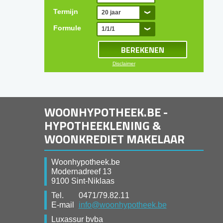
Termijn
20 jaar
Formule
1/1/1
Disclaimer
WOONHYPOTHEEK.BE -
HYPOTHEEKLENING &
WOONKREDIET MAKELAAR
Woonhypotheek.be
Modernadreef 13
9100 Sint-Niklaas
Tel.
0471/79.82.11
E-mail
info@woonhypotheek.be
Luxassur bvba