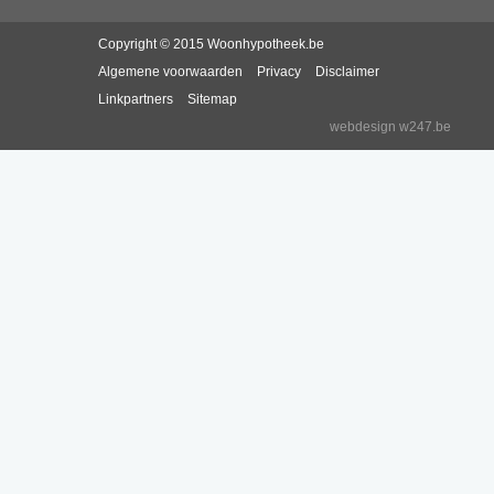
Copyright © 2015 Woonhypotheek.be
Algemene voorwaarden
Privacy
Disclaimer
Linkpartners
Sitemap
webdesign w247.be