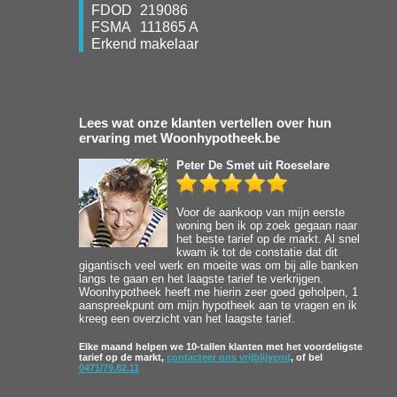
FDOD
219086
FSMA
111865 A
Erkend makelaar
Lees wat onze klanten vertellen over hun
ervaring met Woonhypotheek.be
Peter De Smet
uit Roeselare
Voor de aankoop van mijn eerste
woning ben ik op zoek gegaan naar
het beste tarief op de markt. Al snel
kwam ik tot de constatie dat dit
gigantisch veel werk en moeite was om bij alle banken
langs te gaan en het laagste tarief te verkrijgen.
Woonhypotheek heeft me hierin zeer goed geholpen, 1
aanspreekpunt om mijn hypotheek aan te vragen en ik
kreeg een overzicht van het laagste tarief.
Elke maand helpen we 10-tallen klanten met het voordeligste
tarief op de markt,
contacteer ons vrijblijvend
, of bel
0471/79.82.11