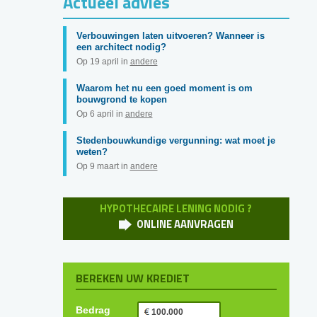
Actueel advies
Verbouwingen laten uitvoeren? Wanneer is
een architect nodig?
Op 19 april in
andere
Waarom het nu een goed moment is om
bouwgrond te kopen
Op 6 april in
andere
Stedenbouwkundige vergunning: wat moet je
weten?
Op 9 maart in
andere
HYPOTHECAIRE LENING NODIG ?
ONLINE AANVRAGEN
BEREKEN UW KREDIET
Bedrag