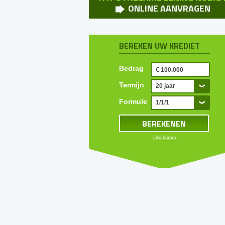
ONLINE AANVRAGEN
BEREKEN UW KREDIET
Bedrag
Termijn
20 jaar
Formule
1/1/1
Disclaimer