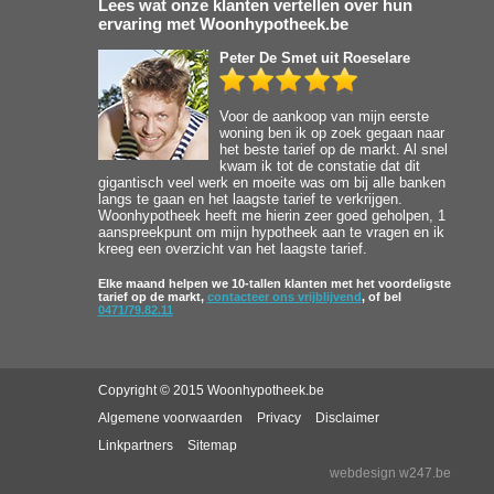
Lees wat onze klanten vertellen over hun
ervaring met Woonhypotheek.be
Peter De Smet
uit Roeselare
Voor de aankoop van mijn eerste
woning ben ik op zoek gegaan naar
het beste tarief op de markt. Al snel
kwam ik tot de constatie dat dit
gigantisch veel werk en moeite was om bij alle banken
langs te gaan en het laagste tarief te verkrijgen.
Woonhypotheek heeft me hierin zeer goed geholpen, 1
aanspreekpunt om mijn hypotheek aan te vragen en ik
kreeg een overzicht van het laagste tarief.
Elke maand helpen we 10-tallen klanten met het voordeligste
tarief op de markt,
contacteer ons vrijblijvend
, of bel
0471/79.82.11
Copyright © 2015 Woonhypotheek.be
Algemene voorwaarden
Privacy
Disclaimer
Linkpartners
Sitemap
webdesign w247.be