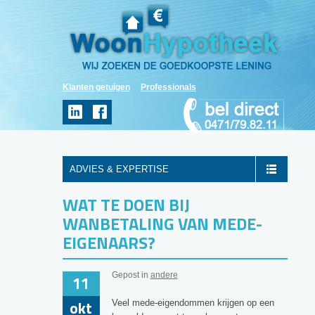
Klanten getuigen
Professionals
ADVIES & EXPERTISE
WAT TE DOEN BIJ
WANBETALING VAN MEDE-
EIGENAARS?
Gepost in
andere
11
okt
Veel mede-eigendommen krijgen op een