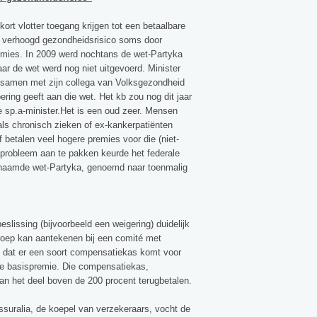
ort vlotter toegang krijgen tot een betaalbare
 verhoogd gezondheidsrisico soms door
emies. In 2009 werd nochtans de wet-Partyka
ar de wet werd nog niet uitgevoerd. Minister
samen met zijn collega van Volksgezondheid
oering geeft aan die wet. Het kb zou nog dit jaar
de sp.a-minister.Het is een oud zeer. Mensen
ls chronisch zieken of ex-kankerpatiënten
betalen veel hogere premies voor die (niet-
t probleem aan te pakken keurde het federale
enaamde wet-Partyka, genoemd naar toenmalig
eslissing (bijvoorbeeld een weigering) duidelijk
eroep kan aantekenen bij een comité met
n dat er een soort compensatiekas komt voor
de basispremie. Die compensatiekas,
an het deel boven de 200 procent terugbetalen.
ssuralia, de koepel van verzekeraars, vocht de