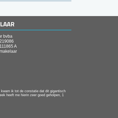
ELAAR
r bvba
219086
111865 A
makelaar
kwam ik tot de constatie dat dit gigantisch
heek heeft me hierin zeer goed geholpen, 1