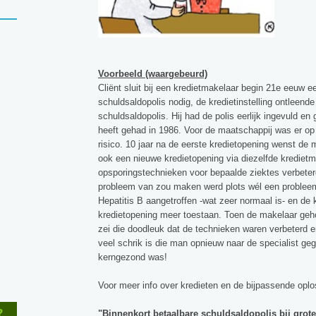
Voorbeeld (waargebeurd)
Cliënt sluit bij een kredietmakelaar begin 21e eeuw e
schuldsaldopolis nodig, de kredietinstelling ontleen
schuldsaldopolis. Hij had de polis eerlijk ingevuld en 
heeft gehad in 1986. Voor de maatschappij was er op
risico. 10 jaar na de eerste kredietopening wenst d
ook een nieuwe kredietopening via diezelfde kredietma
opsporingstechnieken voor bepaalde ziektes verbeter
probleem van zou maken werd plots wél een probleem
Hepatitis B aangetroffen -wat zeer normaal is- en de 
kredietopening meer toestaan. Toen de makelaar gehoo
zei die doodleuk dat de technieken waren verbeterd e
veel schrik is die man opnieuw naar de specialist ge
kerngezond was!
Voor meer info over kredieten en de bijpassende opl
?
"Binnenkort betaalbare schuldsaldopolis bij grot