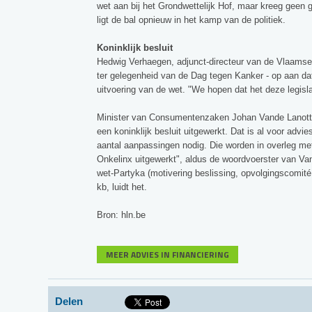
wet aan bij het Grondwettelijk Hof, maar kreeg geen 
ligt de bal opnieuw in het kamp van de politiek.
Koninklijk besluit
Hedwig Verhaegen, adjunct-directeur van de Vlaamse
ter gelegenheid van de Dag tegen Kanker - op aan d
uitvoering van de wet. "We hopen dat het deze legisl
Minister van Consumentenzaken Johan Vande Lanotte
een koninklijk besluit uitgewerkt. Dat is al voor adv
aantal aanpassingen nodig. Die worden in overleg me
Onkelinx uitgewerkt", aldus de woordvoerster van Van
wet-Partyka (motivering beslissing, opvolgingscomité
kb, luidt het.
Bron: hln.be
MEER ADVIES IN FINANCIERING
Delen