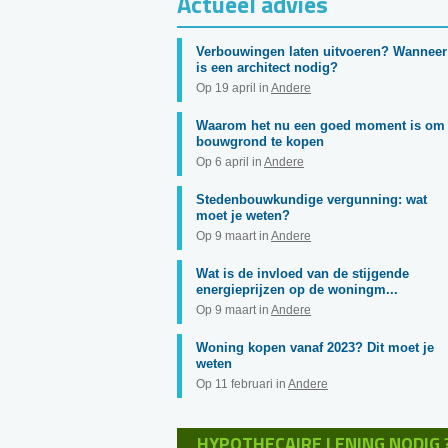
Actueel advies
Verbouwingen laten uitvoeren? Wanneer
is een architect nodig?
Op 19 april in
Andere
Waarom het nu een goed moment is om
bouwgrond te kopen
Op 6 april in
Andere
Stedenbouwkundige vergunning: wat
moet je weten?
Op 9 maart in
Andere
Wat is de invloed van de stijgende
energieprijzen op de woningm...
Op 9 maart in
Andere
Woning kopen vanaf 2023? Dit moet je
weten
Op 11 februari in
Andere
HYPOTHECAIRE LENING NODIG 