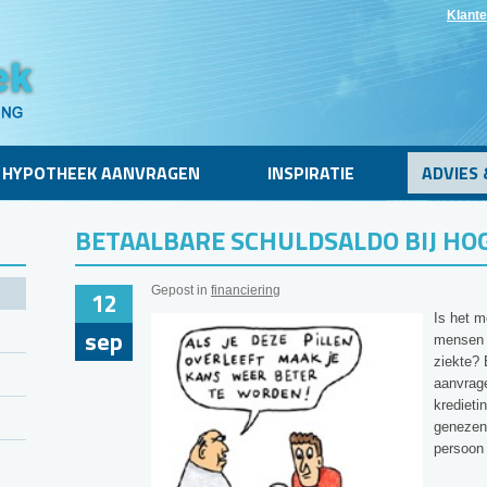
Klante
HYPOTHEEK AANVRAGEN
INSPIRATIE
ADVIES 
BETAALBARE SCHULDSALDO BIJ HOG
Gepost in
financiering
12
Is het m
sep
mensen 
ziekte? 
aanvrage
kredieti
genezen
persoon 