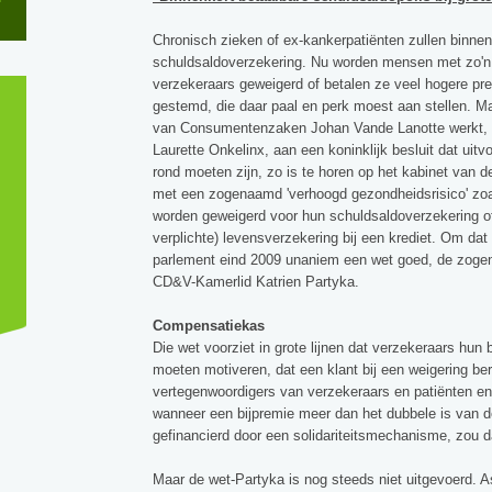
Chronisch zieken of ex-kankerpatiënten zullen binnenk
schuldsaldoverzekering. Nu worden mensen met zo'n
verzekeraars geweigerd of betalen ze veel hogere pr
gestemd, die daar paal en perk moest aan stellen. Ma
van Consumentenzaken Johan Vande Lanotte werkt, 
Laurette Onkelinx, aan een koninklijk besluit dat uitv
rond moeten zijn, zo is te horen op het kabinet van 
met een zogenaamd 'verhoogd gezondheidsrisico' zoa
worden geweigerd voor hun schuldsaldoverzekering of 
verplichte) levensverzekering bij een krediet. Om da
parlement eind 2009 unaniem een wet goed, de zog
CD&V-Kamerlid Katrien Partyka.
Compensatiekas
Die wet voorziet in grote lijnen dat verzekeraars hun b
moeten motiveren, dat een klant bij een weigering b
vertegenwoordigers van verzekeraars en patiënten e
wanneer een bijpremie meer dan het dubbele is van 
gefinancierd door een solidariteitsmechanisme, zou d
Maar de wet-Partyka is nog steeds niet uitgevoerd. A