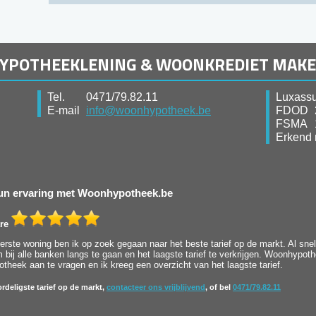
HYPOTHEEKLENING & WOONKREDIET MAK
Tel.
0471/79.82.11
Luxassu
E-mail
info@woonhypotheek.be
FDOD
FSMA
Erkend 
 hun ervaring met Woonhypotheek.be
re
rste woning ben ik op zoek gegaan naar het beste tarief op de markt. Al snel 
bij alle banken langs te gaan en het laagste tarief te verkrijgen. Woonhypot
heek aan te vragen en ik kreeg een overzicht van het laagste tarief.
rdeligste tarief op de markt,
contacteer ons vrijblijvend
, of bel
0471/79.82.11