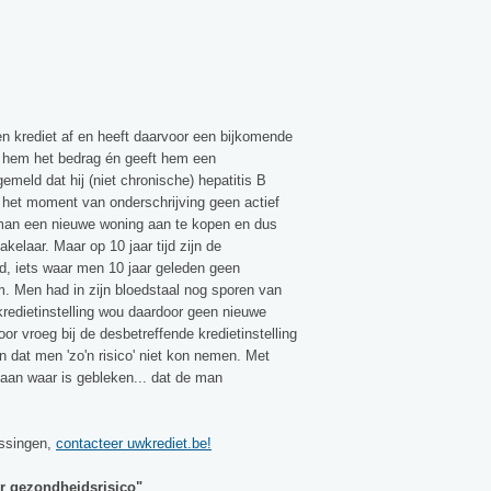
en krediet af en heeft daarvoor een bijkomende
de hem het bedrag én geeft hem een
gemeld dat hij (niet chronische) hepatitis B
 het moment van onderschrijving geen actief
e man een nieuwe woning aan te kopen en dus
kelaar. Maar op 10 jaar tijd zijn de
d, iets waar men 10 jaar geleden geen
. Men had in zijn bloedstaal nog sporen van
kredietinstelling wou daardoor geen nieuwe
r vroeg bij de desbetreffende kredietinstelling
n dat men 'zo'n risico' niet kon nemen. Met
gaan waar is gebleken... dat de man
ossingen,
contacteer uwkrediet.be!
er gezondheidsrisico"