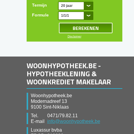
Termijn
20 jaar
Formule
1/1/1
Disclaimer
WOONHYPOTHEEK.BE -
HYPOTHEEKLENING &
WOONKREDIET MAKELAAR
Woonhypotheek.be
Modernadreef 13
9100 Sint-Niklaas
Tel.
0471/79.82.11
E-mail
info@woonhypotheek.be
Luxassur bvba