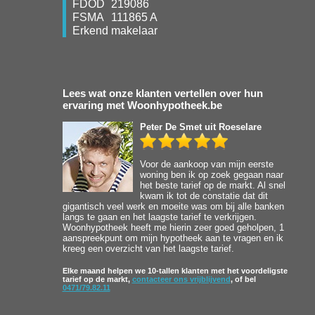
FDOD
219086
FSMA
111865 A
Erkend makelaar
Lees wat onze klanten vertellen over hun
ervaring met Woonhypotheek.be
Peter De Smet
uit Roeselare
Voor de aankoop van mijn eerste
woning ben ik op zoek gegaan naar
het beste tarief op de markt. Al snel
kwam ik tot de constatie dat dit
gigantisch veel werk en moeite was om bij alle banken
langs te gaan en het laagste tarief te verkrijgen.
Woonhypotheek heeft me hierin zeer goed geholpen, 1
aanspreekpunt om mijn hypotheek aan te vragen en ik
kreeg een overzicht van het laagste tarief.
Elke maand helpen we 10-tallen klanten met het voordeligste
tarief op de markt,
contacteer ons vrijblijvend
, of bel
0471/79.82.11