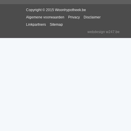
Copyright © 2015 Woonhypotheek.be
Algemene voorwaarden
Privacy
Disclaimer
Linkpartners
Sitemap
webdesign w247.be