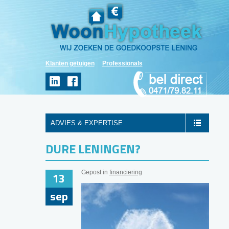
Klanten getuigen
Professionals
ADVIES & EXPERTISE
DURE LENINGEN?
Gepost in
financiering
13
sep