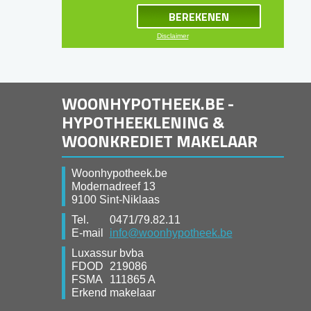
Disclaimer
WOONHYPOTHEEK.BE -
HYPOTHEEKLENING &
WOONKREDIET MAKELAAR
Woonhypotheek.be
Modernadreef 13
9100 Sint-Niklaas
Tel.
0471/79.82.11
E-mail
info@woonhypotheek.be
Luxassur bvba
FDOD
219086
FSMA
111865 A
Erkend makelaar