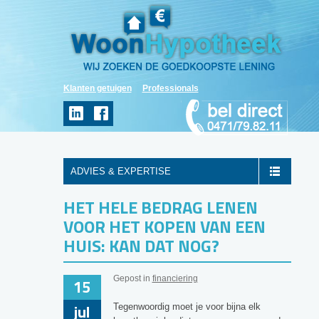
Klanten getuigen
Professionals
ADVIES & EXPERTISE
HET HELE BEDRAG LENEN
VOOR HET KOPEN VAN EEN
HUIS: KAN DAT NOG?
Gepost in
financiering
15
jul
Tegenwoordig moet je voor bijna elk