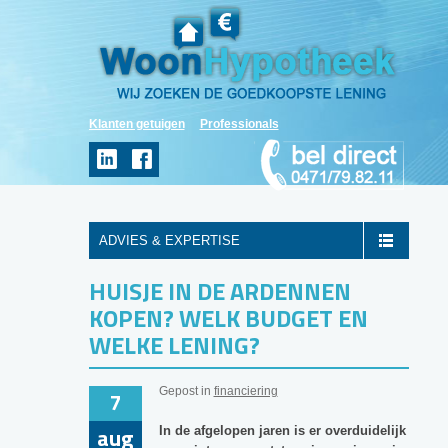
Klanten getuigen
Professionals
ADVIES & EXPERTISE
HUISJE IN DE ARDENNEN
KOPEN? WELK BUDGET EN
WELKE LENING?
Gepost in
financiering
7
aug
In de afgelopen jaren is er overduidelijk