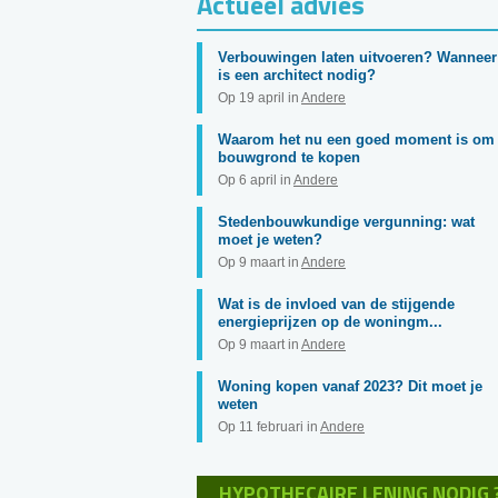
Actueel advies
Verbouwingen laten uitvoeren? Wanneer
is een architect nodig?
Op 19 april in
Andere
Waarom het nu een goed moment is om
bouwgrond te kopen
Op 6 april in
Andere
Stedenbouwkundige vergunning: wat
moet je weten?
Op 9 maart in
Andere
Wat is de invloed van de stijgende
energieprijzen op de woningm...
Op 9 maart in
Andere
Woning kopen vanaf 2023? Dit moet je
weten
Op 11 februari in
Andere
HYPOTHECAIRE LENING NODIG 