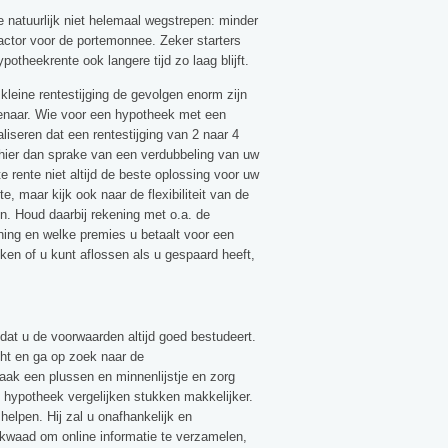
 natuurlijk niet helemaal wegstrepen: minder
actor voor de portemonnee. Zeker starters
potheekrente ook langere tijd zo laag blijft.
 kleine rentestijging de gevolgen enorm zijn
enaar. Wie voor een hypotheek met een
aliseren dat een rentestijging van 2 naar 4
is hier dan sprake van een verdubbeling van uw
rente niet altijd de beste oplossing voor uw
e, maar kijk ook naar de flexibiliteit van de
n. Houd daarbij rekening met o.a. de
ening en welke premies u betaalt voor een
jken of u kunt aflossen als u gespaard heeft,
 dat u de voorwaarden altijd goed bestudeert.
ht en ga op zoek naar de
Maak een plussen en minnenlijstje en zorg
en hypotheek vergelijken stukken makkelijker.
elpen. Hij zal u onafhankelijk en
 kwaad om online informatie te verzamelen,