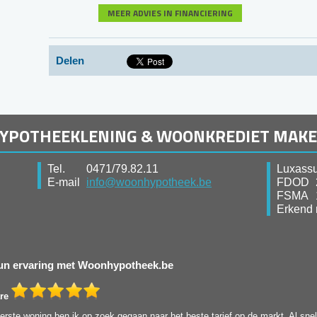
MEER ADVIES IN FINANCIERING
Delen
HYPOTHEEKLENING & WOONKREDIET MAK
Tel.
0471/79.82.11
Luxassu
E-mail
info@woonhypotheek.be
FDOD
FSMA
Erkend 
 hun ervaring met Woonhypotheek.be
re
rste woning ben ik op zoek gegaan naar het beste tarief op de markt. Al snel 