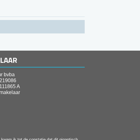
ELAAR
r bvba
219086
111865 A
makelaar
kwam ik tot de constatie dat dit gigantisch