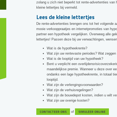
zolang u zich niet beperkt tot rente-advertenties va
kleine lettertjes bij vermeld.
Lees de kleine lettertjes
De rente-advertenties brengen ons tot het volgende aa
mooie verkooppraatjes en internetpromoties van hyp
partner een hypotheek vergelijken. Overweeg alle gekr
lettertjes! Passen deze bij uw verwachtingen, wense
Wat is de hypotheekrente?
Wat zijn uw rentevaste periodes? Wat zeggen d
Wat is de looptijd van uw hypotheek?
Bent u verplicht een overlijdensrisicoverzekeri
maandelijkse premie. Wanneer u deze over een l
ondanks een lage hypotheekrente, in totaal ti
looptijd.
Wat zijn de verlengingsvoorwaarden?
Wat zijn de verhuisregelingen?
Wat zijn de bouwdepot kosten, indien u wilt 
Wat zijn uw overige kosten?
CONTACTEER ONS
SIMULEER ONLINE
of