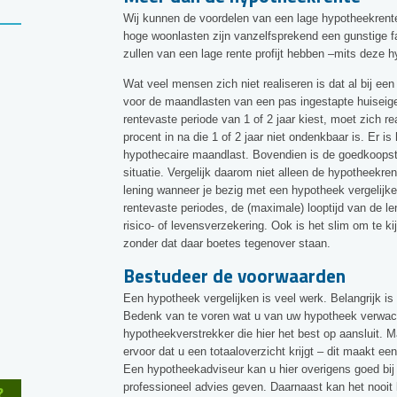
Wij kunnen de voordelen van een lage hypotheekrente
hoge woonlasten zijn vanzelfsprekend een gunstige f
zullen van een lage rente profijt hebben –mits deze hy
Wat veel mensen zich niet realiseren is dat al bij een
voor de maandlasten van een pas ingestapte huiseig
rentevaste periode van 1 of 2 jaar kiest, moet zich re
procent in na die 1 of 2 jaar niet ondenkbaar is. Er 
hypothecaire maandlast. Bovendien is de goedkoopste 
situatie. Vergelijk daarom niet alleen de hypotheekrent
lening wanneer je bezig met een hypotheek vergelijke
rentevaste periodes, de (maximale) looptijd van de l
risico- of levensverzekering. Ook is het slim om te ki
zonder dat daar boetes tegenover staan.
Bestudeer de voorwaarden
Een hypotheek vergelijken is veel werk. Belangrijk is
Bedenk van te voren wat u van uw hypotheek verwac
hypotheekverstrekker die hier het best op aansluit. 
ervoor dat u een totaaloverzicht krijgt – dit maakt e
Een hypotheekadviseur kan u hier overigens goed bij h
professioneel advies geven. Daarnaast kan het nooit
?