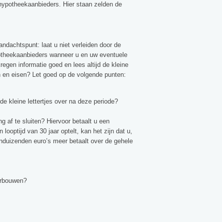
n hypotheekaanbieders. Hier staan zelden de
ndachtspunt: laat u niet verleiden door de
otheekaanbieders wanneer u en uw eventuele
egen informatie goed en lees altijd de kleine
n en eisen? Let goed op de volgende punten:
e kleine lettertjes over na deze periode?
ng af te sluiten? Hiervoor betaalt u een
ooptijd van 30 jaar optelt, kan het zijn dat u,
enduizenden euro’s meer betaalt over de gehele
verbouwen?