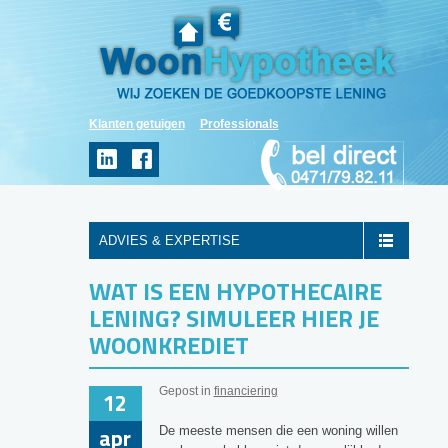
Klanten getuigen
Professionals
ADVIES & EXPERTISE
WAT IS EEN HYPOTHECAIRE
LENING? SIMULEER HIER JE
WOONKREDIET
Gepost in
financiering
12
apr
De meeste mensen die een woning willen