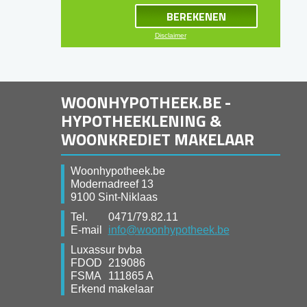
Disclaimer
WOONHYPOTHEEK.BE -
HYPOTHEEKLENING &
WOONKREDIET MAKELAAR
Woonhypotheek.be
Modernadreef 13
9100 Sint-Niklaas
Tel.
0471/79.82.11
E-mail
info@woonhypotheek.be
Luxassur bvba
FDOD
219086
FSMA
111865 A
Erkend makelaar