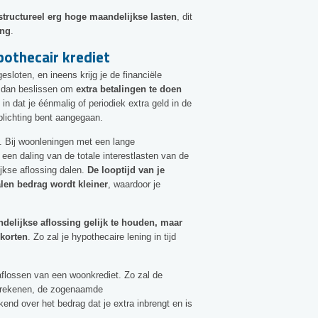
structureel erg hoge maandelijkse lasten
, dit
ing
.
pothecair krediet
esloten, en ineens krijg je de financiële
n dan beslissen om
extra betalingen te doen
 in dat je éénmalig of periodiek extra geld in de
plichting bent aangegaan.
 Bij woonleningen met een lange
een daling van de totale interestlasten van de
jkse aflossing dalen.
De looptijd van je
talen bedrag wordt kleiner
, waardoor je
delijkse aflossing gelijk te houden, maar
rkorten
. Zo zal je hypothecaire lening in tijd
aflossen van een woonkrediet. Zo zal de
e” rekenen, de zogenaamde
kend over het bedrag dat je extra inbrengt en is