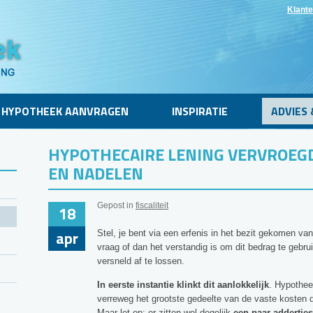
Klante
HYPOTHEEK AANVRAGEN
INSPIRATIE
ADVIES 
HYPOTHECAIRE LENING VERVROEG
EN NADELEN
Gepost in
fiscaliteit
18
apr
Stel, je bent via een erfenis in het bezit gekomen v
vraag of dan het verstandig is om dit bedrag te gebru
versneld af te lossen.
In eerste instantie klinkt dit aanlokkelijk
. Hypothee
verreweg het grootste gedeelte van de vaste kosten 
Maar let op: er zitten wel degelijk
een paar addertjes