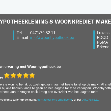
HYPOTHEEKLENING & WOONKREDIET MAK
Tel.
0471/79.82.11
Luxassu
E-mail
info@woonhypotheek.be
FDOD
FSMA
Erkend 
 hun ervaring met Woonhypotheek.be
re
rste woning ben ik op zoek gegaan naar het beste tarief op de markt. Al snel 
bij alle banken langs te gaan en het laagste tarief te verkrijgen. Woonhypot
heek aan te vragen en ik kreeg een overzicht van het laagste tarief.
rdeligste tarief op de markt,
contacteer ons vrijblijvend
, of bel
0471/79.82.11