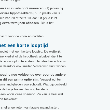
sen
kan in feite
op 2 manieren
: (1) je kan bij
kortere hypotheektermijn
. In plaats van 30
ijn van 20 of zelfs 10 jaar. Of (2) je kunt
g extra termijnen aflossen
. Dit is het
ndacht voor de voor- en nadelen.
met een korte looptijd
ediet met een kortere looptijd. De wettelijk
e krediet of de hypotheek afgelost dient te
ze looptijd in te korten. Het idee hierachter is
en daardoor ook sneller “kostenvrij” kunt wonen.
houd je nog voldoende over voor de andere
 dit een prima optie zijn
. Vergeet echter
 omstandigheden voorschotelt. Wat bijvoorbeeld
je de hoge lasten dan nog betalen?
t een
worst case scenario
. Zo kan je heel wat
 de toekomst.
 sneller genieten van lagere maandlasten.