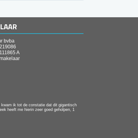
ELAAR
r bvba
219086
111865 A
makelaar
kwam ik tot de constatie dat dit gigantisch
heek heeft me hierin zeer goed geholpen, 1