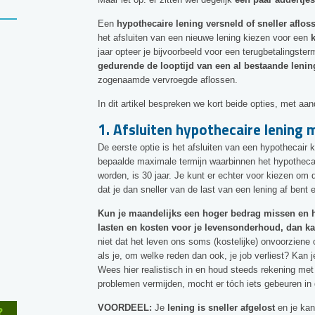
Een
hypothecaire lening versneld of sneller aflos
het afsluiten van een nieuwe lening kiezen voor een
jaar opteer je bijvoorbeeld voor een terugbetalingsterm
gedurende de looptijd van een al bestaande lenin
zogenaamde vervroegde aflossen.
In dit artikel bespreken we kort beide opties, met aa
1. Afsluiten hypothecaire lening 
De eerste optie is het afsluiten van een hypothecair kr
bepaalde maximale termijn waarbinnen het hypothecair
worden, is 30 jaar. Je kunt er echter voor kiezen om de
dat je dan sneller van de last van een lening af bent 
Kun je maandelijks een hoger bedrag missen en 
lasten en kosten voor je levensonderhoud, dan kan
niet dat het leven ons soms (kostelijke) onvoorziene
als je, om welke reden dan ook, je job verliest? Kan 
Wees hier realistisch in en houd steeds rekening me
problemen vermijden, mocht er tóch iets gebeuren in
?
VOORDEEL:
Je
lening is sneller afgelost
en je kan