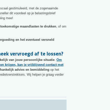
fiscaal gestimuleerd, met de zogenaamde
sneller dit voordeel op je belastingsbrief
ening mee!
m
toekomstige maandlasten te drukken
, of om
rgoeding en het eventueel versneld
eek vervroegd af te lossen?
kelijk van jouw persoonlijke situatie
.
Om
n krijgen, kan je vrijblijvend contact met
hankelijk advies en bemiddeling
op het
dietverstrekkers. Wij helpen je graag verder