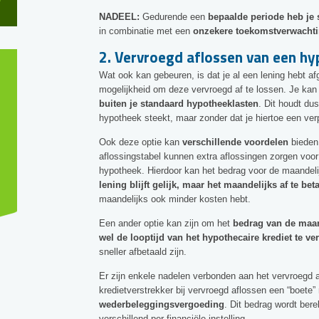
NADEEL:
Gedurende een
bepaalde periode heb je 
in combinatie met een
onzekere toekomstverwacht
2. Vervroegd aflossen van een hy
Wat ook kan gebeuren, is dat je al een lening hebt afg
mogelijkheid om deze vervroegd af te lossen. Je ka
buiten je standaard hypotheeklasten
. Dit houdt dus
hypotheek steekt, maar zonder dat je hiertoe een ver
Ook deze optie kan
verschillende voordelen
bieden.
aflossingstabel kunnen extra aflossingen zorgen voor 
hypotheek. Hierdoor kan het bedrag voor de maandeli
lening blijft gelijk, maar het maandelijks af te be
maandelijks ook minder kosten hebt.
Een ander optie kan zijn om het
bedrag van de maan
wel de looptijd van het hypothecaire krediet te ve
sneller afbetaald zijn.
Er zijn enkele nadelen verbonden aan het vervroegd 
kredietverstrekker bij vervroegd aflossen een “boet
wederbeleggingsvergoeding
. Dit bedrag wordt bere
verschillend per financiële instelling.