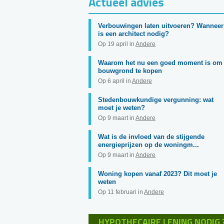
Actueel advies
Verbouwingen laten uitvoeren? Wanneer
is een architect nodig?
Op 19 april in
Andere
Waarom het nu een goed moment is om
bouwgrond te kopen
Op 6 april in
Andere
Stedenbouwkundige vergunning: wat
moet je weten?
Op 9 maart in
Andere
Wat is de invloed van de stijgende
energieprijzen op de woningm...
Op 9 maart in
Andere
Woning kopen vanaf 2023? Dit moet je
weten
Op 11 februari in
Andere
HYPOTHECAIRE LENING NODIG 