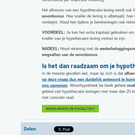
Het aflossen van een hypothecaire lening wordt ook 
woonbonus
. Hoe sneller de lening is afbetaald, hoe 
verdwijnt. Houd hier tijdens je berekeningen ook rek
VOORDEEL:
Je kan het extra kapitaal gebruiken o
sneller van je hypothecaire lening verlost te zijn.
NADEEL:
Houd rekening met de
wederbeleggingsve
wegvallen van de woonbonus
.
Is het dan raadzaam om je hypoth
In de meeste gevallen wel, maar op zich is dat
afhan
op deze vraag dus een duidelijk antwoord te kunne
ons opnemen
. Woonhypotheek.be biedt geheel
onaf
gebied van hypothecaire leningen met meer dan 25 kre
met concrete raad.
MEER ADVIES IN FISCALITEIT
Delen