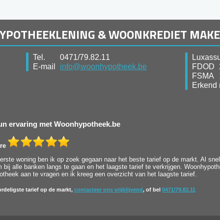
HYPOTHEEKLENING & WOONKREDIET MAK
Tel.
0471/79.82.11
Luxassu
E-mail
info@woonhypotheek.be
FDOD
FSMA
Erkend 
 hun ervaring met Woonhypotheek.be
re
rste woning ben ik op zoek gegaan naar het beste tarief op de markt. Al snel 
bij alle banken langs te gaan en het laagste tarief te verkrijgen. Woonhypot
heek aan te vragen en ik kreeg een overzicht van het laagste tarief.
rdeligste tarief op de markt,
contacteer ons vrijblijvend
, of bel
0471/79.82.11