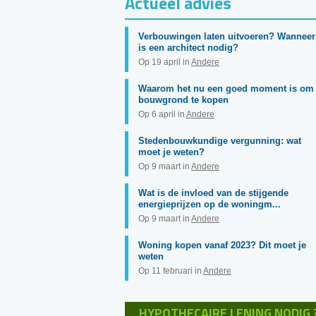
Actueel advies
Verbouwingen laten uitvoeren? Wanneer
is een architect nodig?
Op 19 april in
Andere
Waarom het nu een goed moment is om
bouwgrond te kopen
Op 6 april in
Andere
Stedenbouwkundige vergunning: wat
moet je weten?
Op 9 maart in
Andere
Wat is de invloed van de stijgende
energieprijzen op de woningm...
Op 9 maart in
Andere
Woning kopen vanaf 2023? Dit moet je
weten
Op 11 februari in
Andere
HYPOTHECAIRE LENING NODIG 