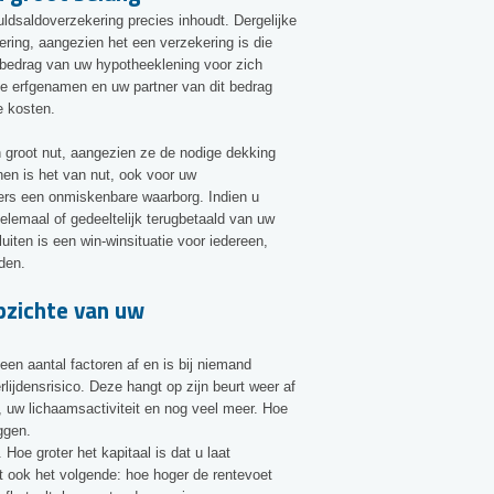
uldsaldoverzekering precies inhoudt. Dergelijke
kering, aangezien het een verzekering is die
 bedrag van uw hypotheeklening voor zich
 de erfgenamen en uw partner van dit bedrag
e kosten.
n groot nut, aangezien ze de nodige dekking
en is het van nut, ook voor uw
mers een onmiskenbare waarborg. Indien u
helemaal of gedeeltelijk terugbetaald van uw
iten is een win-winsituatie voor iedereen,
nden.
pzichte van uw
en aantal factoren af en is bij niemand
lijdensrisico. Deze hangt op zijn beurt weer af
, uw lichaamsactiviteit en nog veel meer. Hoe
iggen.
oe groter het kapitaal is dat u laat
ldt ook het volgende: hoe hoger de rentevoet