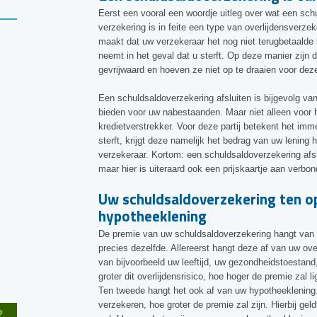
Eerst een vooral een woordje uitleg over wat een sch
verzekering is in feite een type van overlijdensverze
maakt dat uw verzekeraar het nog niet terugbetaalde
neemt in het geval dat u sterft. Op deze manier zijn
gevrijwaard en hoeven ze niet op te draaien voor dez
Een schuldsaldoverzekering afsluiten is bijgevolg va
bieden voor uw nabestaanden. Maar niet alleen voor h
kredietverstrekker. Voor deze partij betekent het im
sterft, krijgt deze namelijk het bedrag van uw lening 
verzekeraar. Kortom: een schuldsaldoverzekering afslu
maar hier is uiteraard ook een prijskaartje aan verbo
Uw schuldsaldoverzekering ten o
hypotheeklening
De premie van uw schuldsaldoverzekering hangt van e
precies dezelfde. Allereerst hangt deze af van uw over
van bijvoorbeeld uw leeftijd, uw gezondheidstoestand
groter dit overlijdensrisico, hoe hoger de premie zal l
Ten tweede hangt het ook af van uw hypotheeklening. H
verzekeren, hoe groter de premie zal zijn. Hierbij ge
?