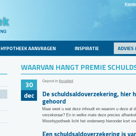
Klante
HYPOTHEEK AANVRAGEN
INSPIRATIE
ADVIES 
WAARVAN HANGT PREMIE SCHULDS
Gepost in
fiscaliteit
30
De schuldsaldoverzekering, hier h
dec
gehoord
Maar weet u wat deze inhoudt en waarom u deze al da
verzekeraar? En in welke mate deze precies afhankel
Woonhypotheek licht het onderwerp hieronder kort voo
Een schuldsaldoverzekering is va