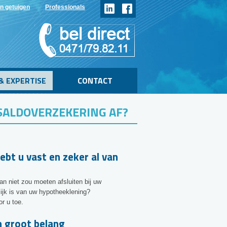
n getuigen
Professionals
& EXPERTISE
CONTACT
ALDOVERZEKERING AF?
ebt u vast en zeker al van
n niet zou moeten afsluiten bij uw
ijk is van uw hypotheeklening?
r u toe.
n groot belang