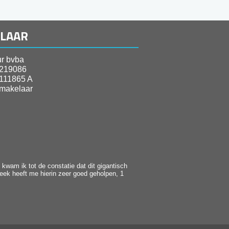
ELAAR
r bvba
219086
111865 A
makelaar
kwam ik tot de constatie dat dit gigantisch
heek heeft me hierin zeer goed geholpen, 1