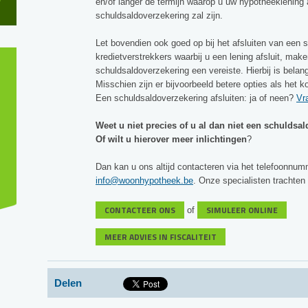
en/of langer de termijn waarop u uw hypotheeklening 
schuldsaldoverzekering zal zijn.
Let bovendien ook goed op bij het afsluiten van een
kredietverstrekkers waarbij u een lening afsluit, mak
schuldsaldoverzekering een vereiste. Hierbij is belang
Misschien zijn er bijvoorbeeld betere opties als het k
Een schuldsaldoverzekering afsluiten: ja of neen?
Vr
Weet u niet precies of u al dan niet een schuldsal
Of wilt u hierover meer inlichtingen
?
Dan kan u ons altijd contacteren via het telefoonnu
info@woonhypotheek.be
. Onze specialisten trachten 
CONTACTEER ONS
SIMULEER ONLINE
of
MEER ADVIES IN FISCALITEIT
Delen