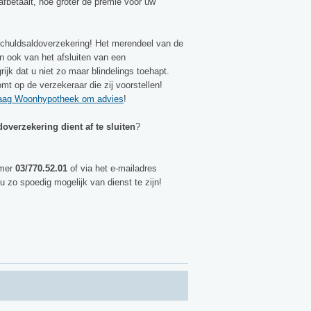
afbetaalt, hoe groter de premie voor uw
 schuldsaldoverzekering! Het merendeel van de
en ook van het afsluiten van een
rijk dat u niet zo maar blindelings toehapt.
omt op de verzekeraar die zij voorstellen!
aag Woonhypotheek om advies
!
doverzekering dient af te sluiten
?
mmer
03/770.52.01
of via het e-mailadres
u zo spoedig mogelijk van dienst te zijn!