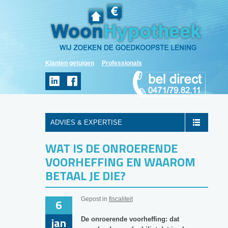
Klanten getuigen
Professionals
ADVIES & EXPERTISE
WAT IS DE ONROERENDE
VOORHEFFING EN WAAROM
BETAAL JE DIE?
Gepost in
fiscaliteit
6
jan
De onroerende voorheffing: dat