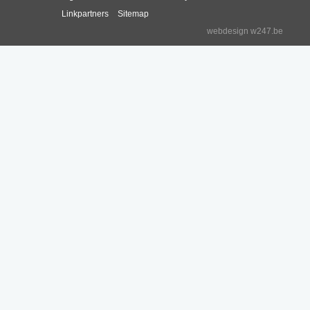
Linkpartners
Sitemap
webdesign w247.be