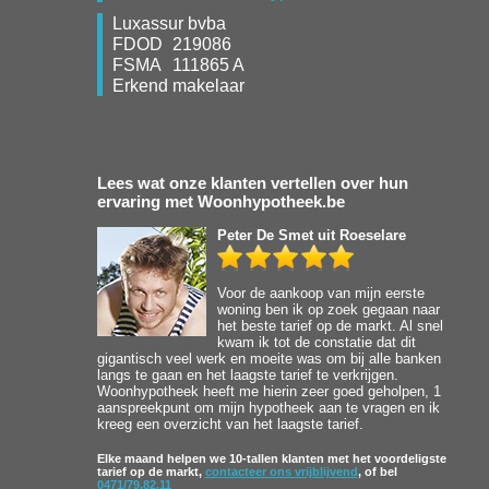
Luxassur bvba
FDOD
219086
FSMA
111865 A
Erkend makelaar
Lees wat onze klanten vertellen over hun
ervaring met Woonhypotheek.be
Peter De Smet
uit Roeselare
Voor de aankoop van mijn eerste
woning ben ik op zoek gegaan naar
het beste tarief op de markt. Al snel
kwam ik tot de constatie dat dit
gigantisch veel werk en moeite was om bij alle banken
langs te gaan en het laagste tarief te verkrijgen.
Woonhypotheek heeft me hierin zeer goed geholpen, 1
aanspreekpunt om mijn hypotheek aan te vragen en ik
kreeg een overzicht van het laagste tarief.
Elke maand helpen we 10-tallen klanten met het voordeligste
tarief op de markt,
contacteer ons vrijblijvend
, of bel
0471/79.82.11