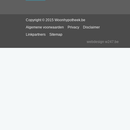
Copyright © 2015 Woonhypotheek.be
Algemene voorwaarden
Privacy
Disclaimer
Linkpartners
Sitemap
webdesign w247.be