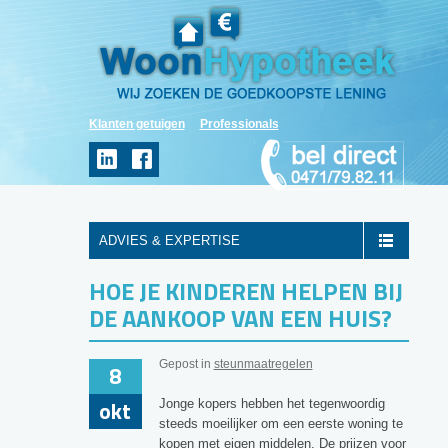
Klanten getuigen
Professionals
ADVIES & EXPERTISE
HOE JE KINDEREN HELPEN BIJ
DE AANKOOP VAN EEN HUIS?
Gepost in
steunmaatregelen
8
okt
Jonge kopers hebben het tegenwoordig
steeds moeilijker om een eerste woning te
kopen met eigen middelen. De prijzen voor