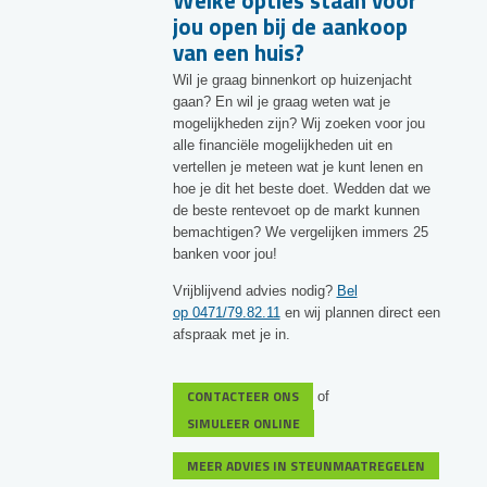
Welke opties staan voor
jou open bij de aankoop
van een huis?
Wil je graag binnenkort op huizenjacht
gaan? En wil je graag weten wat je
mogelijkheden zijn? Wij zoeken voor jou
alle financiële mogelijkheden uit en
vertellen je meteen wat je kunt lenen en
hoe je dit het beste doet. Wedden dat we
de beste rentevoet op de markt kunnen
bemachtigen? We vergelijken immers 25
banken voor jou!
Vrijblijvend advies nodig?
Bel
op 0471/79.82.11
en wij plannen direct een
afspraak met je in.
CONTACTEER ONS
of
SIMULEER ONLINE
MEER ADVIES IN STEUNMAATREGELEN