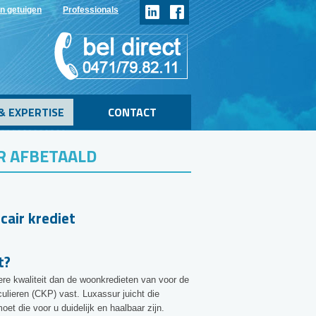
n getuigen
Professionals
& EXPERTISE
CONTACT
R AFBETAALD
ecair krediet
t?
ere kwaliteit dan de woonkredieten van voor de
iculieren (CKP) vast. Luxassur juicht die
oet die voor u duidelijk en haalbaar zijn.