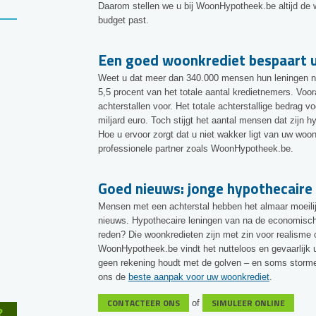
Daarom stellen we u bij WoonHypotheek.be altijd de wo
budget past.
Een goed woonkrediet bespaart u
Weet u dat meer dan 340.000 mensen hun leningen niet
5,5 procent van het totale aantal kredietnemers. Voor
achterstallen voor. Het totale achterstallige bedrag v
miljard euro. Toch stijgt het aantal mensen dat zijn h
Hoe u ervoor zorgt dat u niet wakker ligt van uw woon
professionele partner zoals WoonHypotheek.be.
Goed nieuws: jonge hypothecaire 
Mensen met een achterstal hebben het almaar moeilij
nieuws. Hypothecaire leningen van na de economische
reden? Die woonkredieten zijn met zin voor realisme 
WoonHypotheek.be vindt het nutteloos en gevaarlijk u
geen rekening houdt met de golven – en soms storm
ons de
beste aanpak voor uw woonkrediet
.
CONTACTEER ONS
SIMULEER ONLINE
of
?