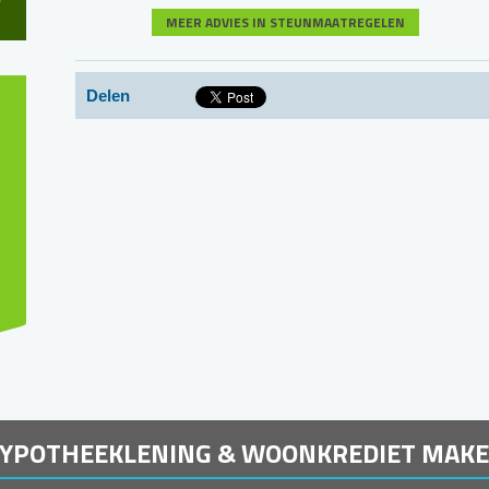
MEER ADVIES IN STEUNMAATREGELEN
Delen
HYPOTHEEKLENING & WOONKREDIET MAK