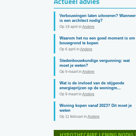
Actueel advies
Verbouwingen laten uitvoeren? Wanneer
is een architect nodig?
Op 19 april in
Andere
Waarom het nu een goed moment is om
bouwgrond te kopen
Op 6 april in
Andere
Stedenbouwkundige vergunning: wat
moet je weten?
Op 9 maart in
Andere
Wat is de invloed van de stijgende
energieprijzen op de woningm...
Op 9 maart in
Andere
Woning kopen vanaf 2023? Dit moet je
weten
Op 11 februari in
Andere
HYPOTHECAIRE LENING NODIG 