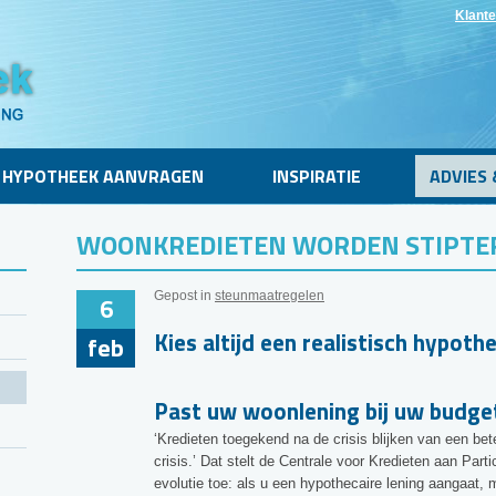
Klante
HYPOTHEEK AANVRAGEN
INSPIRATIE
ADVIES 
WOONKREDIETEN WORDEN STIPTE
Gepost in
steunmaatregelen
6
Kies altijd een realistisch hypoth
feb
Past uw woonlening bij uw budge
‘Kredieten toegekend na de crisis blijken van een bet
crisis.’ Dat stelt de Centrale voor Kredieten aan Part
evolutie toe: als u een hypothecaire lening aangaat, m