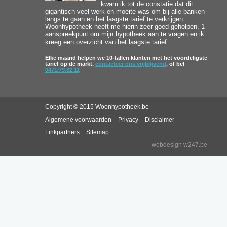
kwam ik tot de constatie dat dit
gigantisch veel werk en moeite was om bij alle banken
langs te gaan en het laagste tarief te verkrijgen.
Woonhypotheek heeft me hierin zeer goed geholpen, 1
aanspreekpunt om mijn hypotheek aan te vragen en ik
kreeg een overzicht van het laagste tarief.
Elke maand helpen we 10-tallen klanten met het voordeligste
tarief op de markt,
contacteer ons vrijblijvend
, of bel
0471/79.82.11
Copyright © 2015 Woonhypotheek.be
Algemene voorwaarden
Privacy
Disclaimer
Linkpartners
Sitemap
webdesign w247.be