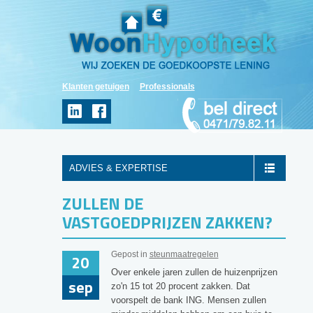
Klanten getuigen
Professionals
ADVIES & EXPERTISE
ZULLEN DE
VASTGOEDPRIJZEN ZAKKEN?
Gepost in
steunmaatregelen
20
Over enkele jaren zullen de huizenprijzen
sep
zo'n 15 tot 20 procent zakken. Dat
voorspelt de bank ING. Mensen zullen