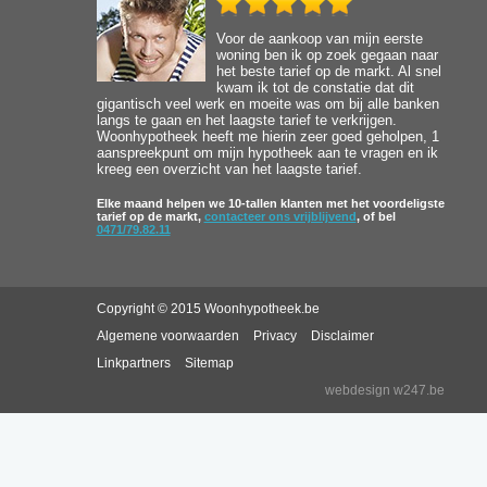
Voor de aankoop van mijn eerste
woning ben ik op zoek gegaan naar
het beste tarief op de markt. Al snel
kwam ik tot de constatie dat dit
gigantisch veel werk en moeite was om bij alle banken
langs te gaan en het laagste tarief te verkrijgen.
Woonhypotheek heeft me hierin zeer goed geholpen, 1
aanspreekpunt om mijn hypotheek aan te vragen en ik
kreeg een overzicht van het laagste tarief.
Elke maand helpen we 10-tallen klanten met het voordeligste
tarief op de markt,
contacteer ons vrijblijvend
, of bel
0471/79.82.11
Copyright © 2015 Woonhypotheek.be
Algemene voorwaarden
Privacy
Disclaimer
Linkpartners
Sitemap
webdesign w247.be