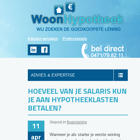
Klanten getuigen
Professionals
ADVIES & EXPERTISE
HOEVEEL VAN JE SALARIS KUN
JE AAN HYPOTHEEKLASTEN
BETALEN?
Gepost in
financiering
11
apr
Wanneer je als starter je eerste woning