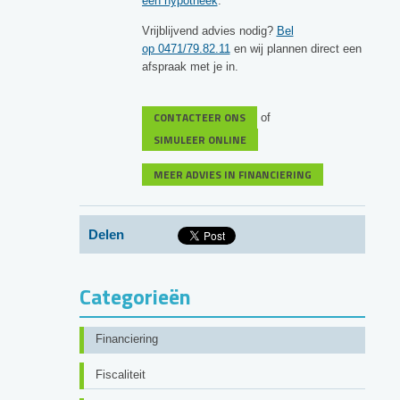
een hypotheek
.
Vrijblijvend advies nodig?
Bel
op 0471/79.82.11
en wij plannen direct een
afspraak met je in.
CONTACTEER ONS
of
SIMULEER ONLINE
MEER ADVIES IN FINANCIERING
Delen
Categorieën
Financiering
Fiscaliteit