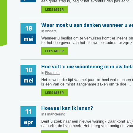
een grote stap is, begint het avontuur dan pas écht. .
LEES MEER
Waar moet u aan denken wanneer u ve
18
In
Andere
mei
Wanneer u beslist om te verhuizen komt er ineens ont
tot het doorgeven van het nieuwe postadres: er zijn z 
LEES MEER
Hoe vult u uw woonlening in in uw bel
10
In
Fiscaliteit
mei
Het is weer die tijd van het jaar: bij heel wat mensen 
is één van de minst aangename zaken om te doe ...
LEES MEER
Hoeveel kan ik lenen?
11
In
Financiering
apr
Bent u zoek naar een nieuwe woning? Daar komt altijd 
natuurlijk de hypotheek. Het is erg verstandig om vóór