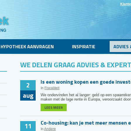
Klante
HYPOTHEEK AANVRAGEN
INSPIRATIE
ADVIES 
WE DELEN GRAAG ADVIES & EXPERT
Is een woning kopen een goede invest
2
In
Fiscaliteit
aug
We ondervinden het al langer: geld op een spaarrekeni
maken met de lage rente in Europa, veroorzaakt door 
LEES MEER
Co-housing: kan je met meer mensen e
11
In
Andere