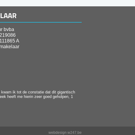
ELAAR
r bvba
219086
111865 A
makelaar
kwam ik tot de constatie dat dit gigantisch
heek heeft me hierin zeer goed geholpen, 1
webdesign w247.be