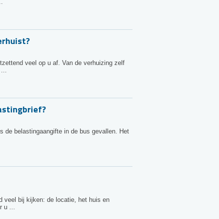
..
rhuist?
zettend veel op u af. Van de verhuizing zelf
...
astingbrief?
is de belastingaangifte in de bus gevallen. Het
veel bij kijken: de locatie, het huis en
 u ...