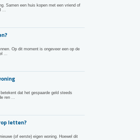
sing. Samen een huis kopen met een vriend of
 ...
en?
zinnen. Op dit moment is ongeveer een op de
l ...
woning
t betekent dat het gespaarde geld steeds
e ren ...
rop letten?
nieuwe (of eerste) eigen woning. Hoewel dit