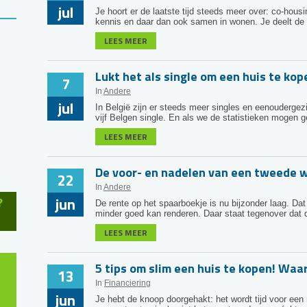
jul
Je hoort er de laatste tijd steeds meer over: co-hou
kennis en daar dan ook samen in wonen. Je deelt de l
LEES MEER
Lukt het als single om een huis te kop
7
In
Andere
jul
In België zijn er steeds meer singles en eenouderge
vijf Belgen single. En als we de statistieken mogen ge
LEES MEER
De voor- en nadelen van een tweede 
22
In
Andere
jun
?
De rente op het spaarboekje is nu bijzonder laag. Da
minder goed kan renderen. Daar staat tegenover dat d
LEES MEER
5 tips om slim een huis te kopen! Waa
13
In
Financiering
jun
Je hebt de knoop doorgehakt: het wordt tijd voor een 