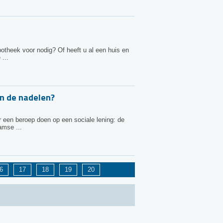
otheek voor nodig? Of heeft u al een huis en
...
en de nadelen?
r een beroep doen op een sociale lening: de
amse ...
6
17
18
19
20