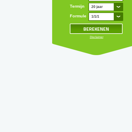
Termijn
20 jaar
Formule
1/1/1
Disclaimer