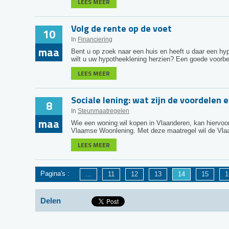
LEES MEER
Volg de rente op de voet
10
In
Financiering
maa
Bent u op zoek naar een huis en heeft u daar een hyp
wilt u uw hypotheeklening herzien? Een goede voorbe 
LEES MEER
Sociale lening: wat zijn de voordelen 
8
In
Steunmaatregelen
maa
Wie een woning wil kopen in Vlaanderen, kan hiervoo
Vlaamse Woonlening. Met deze maatregel wil de Vla
LEES MEER
Pagina's :
...
11
12
13
14
15
1
Delen