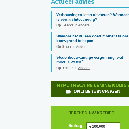
Actueel advies
Verbouwingen laten uitvoeren? Wanneer
is een architect nodig?
Op 19 april in
Andere
Waarom het nu een goed moment is om
bouwgrond te kopen
Op 6 april in
Andere
Stedenbouwkundige vergunning: wat
moet je weten?
Op 9 maart in
Andere
HYPOTHECAIRE LENING NODIG 
ONLINE AANVRAGEN
BEREKEN UW KREDIET
Bedrag