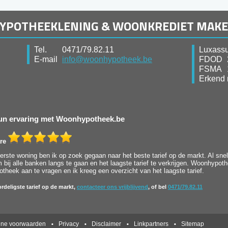
HYPOTHEEKLENING & WOONKREDIET MAK
Tel.
0471/79.82.11
Luxassu
E-mail
info@woonhypotheek.be
FDOD
FSMA
Erkend 
 hun ervaring met Woonhypotheek.be
re
rste woning ben ik op zoek gegaan naar het beste tarief op de markt. Al snel 
bij alle banken langs te gaan en het laagste tarief te verkrijgen. Woonhypot
heek aan te vragen en ik kreeg een overzicht van het laagste tarief.
rdeligste tarief op de markt,
contacteer ons vrijblijvend
, of bel
0471/79.82.11
ne voorwaarden
Privacy
Disclaimer
Linkpartners
Sitemap