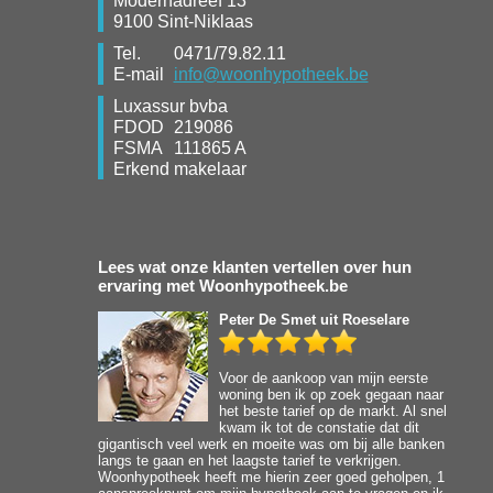
Modernadreef 13
9100 Sint-Niklaas
Tel.
0471/79.82.11
E-mail
info@woonhypotheek.be
Luxassur bvba
FDOD
219086
FSMA
111865 A
Erkend makelaar
Lees wat onze klanten vertellen over hun
ervaring met Woonhypotheek.be
Peter De Smet
uit Roeselare
Voor de aankoop van mijn eerste
woning ben ik op zoek gegaan naar
het beste tarief op de markt. Al snel
kwam ik tot de constatie dat dit
gigantisch veel werk en moeite was om bij alle banken
langs te gaan en het laagste tarief te verkrijgen.
Woonhypotheek heeft me hierin zeer goed geholpen, 1