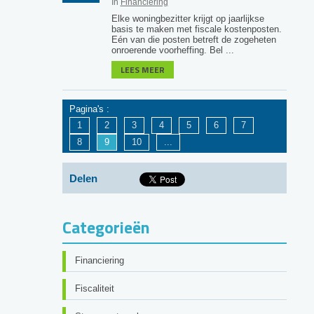
In
Financiering
Elke woningbezitter krijgt op jaarlijkse
basis te maken met fiscale kostenposten.
Eén van die posten betreft de zogeheten
onroerende voorheffing. Bel ...
LEES MEER
Pagina's :
1
2
3
4
5
6
7
8
9
10
...
Delen
Categorieën
Financiering
Fiscaliteit