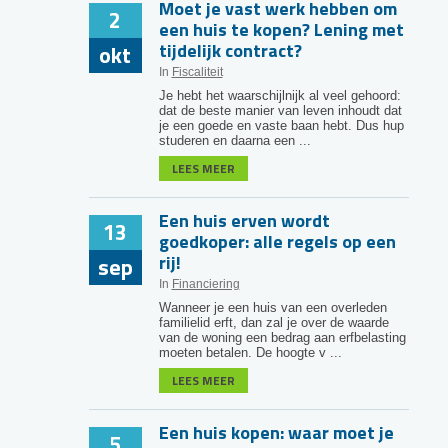
Moet je vast werk hebben om
2
een huis te kopen? Lening met
tijdelijk contract?
okt
In
Fiscaliteit
Je hebt het waarschijlnijk al veel gehoord:
dat de beste manier van leven inhoudt dat
je een goede en vaste baan hebt. Dus hup
studeren en daarna een ...
LEES MEER
Een huis erven wordt
13
goedkoper: alle regels op een
rij!
sep
In
Financiering
Wanneer je een huis van een overleden
familielid erft, dan zal je over de waarde
van de woning een bedrag aan erfbelasting
moeten betalen. De hoogte v ...
LEES MEER
Een huis kopen: waar moet je
5