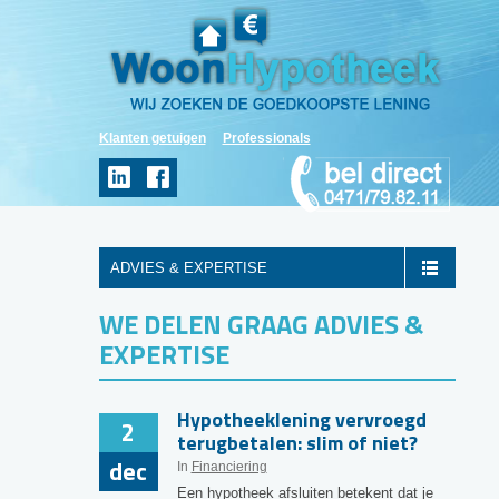
Klanten getuigen
Professionals
ADVIES & EXPERTISE
WE DELEN GRAAG ADVIES &
EXPERTISE
Hypotheeklening vervroegd
2
terugbetalen: slim of niet?
dec
In
Financiering
Een hypotheek afsluiten betekent dat je