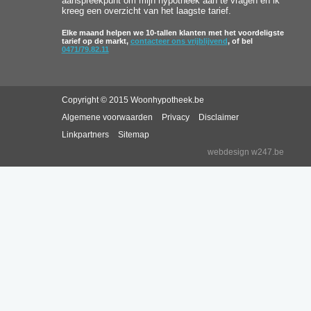
aanspreekpunt om mijn hypotheek aan te vragen en ik
kreeg een overzicht van het laagste tarief.
Elke maand helpen we 10-tallen klanten met het voordeligste
tarief op de markt,
contacteer ons vrijblijvend
, of bel
0471/79.82.11
Copyright © 2015 Woonhypotheek.be
Algemene voorwaarden
Privacy
Disclaimer
Linkpartners
Sitemap
webdesign w247.be