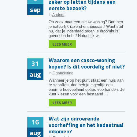
zeker op letten tijdens een
eerste bezoek?
sep
In
Andere
Op zoek naar een nieuw woning? Dan ben
je natuurlijk razend enthousiast! Want stel
nu, dat je inderdaad tegen je droomhuis
gevonden hebt? Natuurlijk w ...
LEES MEER
Waarom een casco-woning
31
kopen? Is dit voordelig of niet?
aug
In
Financiering
Wanneer je op het punt staat een huis aan
te schaffen, dan heb je eigenlijk een
enorme hoeveelheid opties voorhanden. Je
kunt kiezen voor een bestaand ...
LEES MEER
Wat zijn onroerende
16
voorheffing en het kadastraal
inkomen?
aug