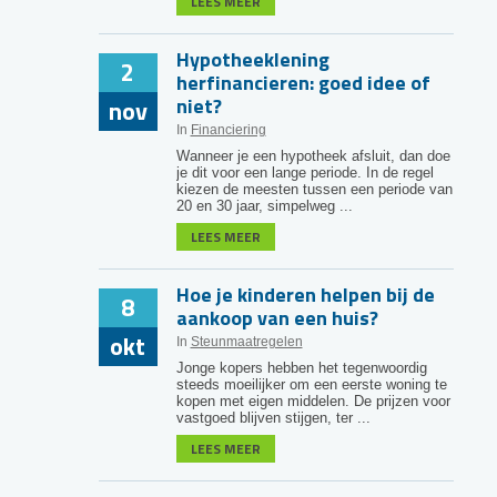
LEES MEER
Hypotheeklening
2
herfinancieren: goed idee of
niet?
nov
In
Financiering
Wanneer je een hypotheek afsluit, dan doe
je dit voor een lange periode. In de regel
kiezen de meesten tussen een periode van
20 en 30 jaar, simpelweg ...
LEES MEER
Hoe je kinderen helpen bij de
8
aankoop van een huis?
okt
In
Steunmaatregelen
Jonge kopers hebben het tegenwoordig
steeds moeilijker om een eerste woning te
kopen met eigen middelen. De prijzen voor
vastgoed blijven stijgen, ter ...
LEES MEER