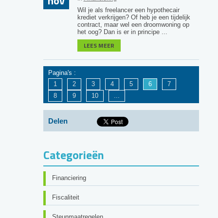
nov
Wil je als freelancer een hypothecair
krediet verkrijgen? Of heb je een tijdelijk
contract, maar wel een droomwoning op
het oog? Dan is er in principe ...
LEES MEER
Pagina's :
1
2
3
4
5
6
7
8
9
10
...
Delen
Categorieën
Financiering
Fiscaliteit
Steunmaatregelen