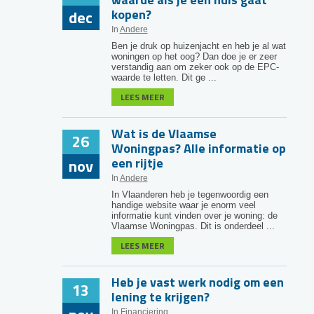
kopen?
dec
In
Andere
Ben je druk op huizenjacht en heb je al wat
woningen op het oog? Dan doe je er zeer
verstandig aan om zeker ook op de EPC-
waarde te letten. Dit ge ...
LEES MEER
Wat is de Vlaamse
26
Woningpas? Alle informatie op
een rijtje
nov
In
Andere
In Vlaanderen heb je tegenwoordig een
handige website waar je enorm veel
informatie kunt vinden over je woning: de
Vlaamse Woningpas. Dit is onderdeel ...
LEES MEER
Heb je vast werk nodig om een
13
lening te krijgen?
In
Financiering