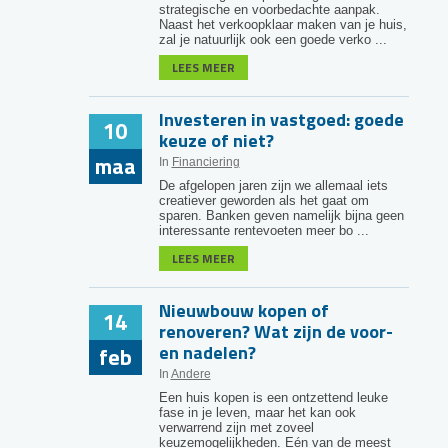
strategische en voorbedachte aanpak.
Naast het verkoopklaar maken van je huis,
zal je natuurlijk ook een goede verko ...
LEES MEER
Investeren in vastgoed: goede
10
keuze of niet?
maa
In
Financiering
De afgelopen jaren zijn we allemaal iets
creatiever geworden als het gaat om
sparen. Banken geven namelijk bijna geen
interessante rentevoeten meer bo ...
LEES MEER
Nieuwbouw kopen of
14
renoveren? Wat zijn de voor-
en nadelen?
feb
In
Andere
Een huis kopen is een ontzettend leuke
fase in je leven, maar het kan ook
verwarrend zijn met zoveel
keuzemogelijkheden. Eén van de meest