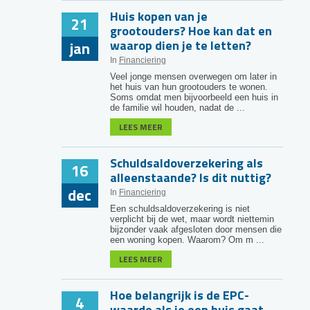
Huis kopen van je
21
grootouders? Hoe kan dat en
waarop dien je te letten?
jan
In
Financiering
Veel jonge mensen overwegen om later in
het huis van hun grootouders te wonen.
Soms omdat men bijvoorbeeld een huis in
de familie wil houden, nadat de ...
LEES MEER
Schuldsaldoverzekering als
16
alleenstaande? Is dit nuttig?
dec
In
Financiering
Een schuldsaldoverzekering is niet
verplicht bij de wet, maar wordt niettemin
bijzonder vaak afgesloten door mensen die
een woning kopen. Waarom? Om m ...
LEES MEER
Hoe belangrijk is de EPC-
4
waarde als je een huis gaat