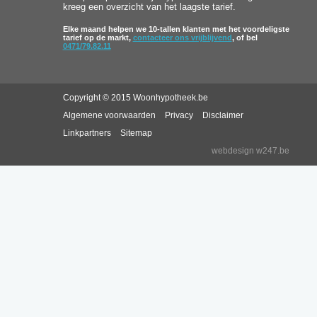
kreeg een overzicht van het laagste tarief.
Elke maand helpen we 10-tallen klanten met het voordeligste
tarief op de markt,
contacteer ons vrijblijvend
, of bel
0471/79.82.11
Copyright © 2015 Woonhypotheek.be
Algemene voorwaarden
Privacy
Disclaimer
Linkpartners
Sitemap
webdesign w247.be