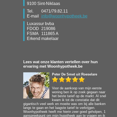
9100 Sint-Niklaas
Tel.
0471/79.82.11
E-mail
info@woonhypotheek.be
Luxassur bvba
FDOD
219086
FSMA
111865 A
Erkend makelaar
Lees wat onze klanten vertellen over hun
ervaring met Woonhypotheek.be
Peter De Smet
uit Roeselare
Voor de aankoop van mijn eerste
woning ben ik op zoek gegaan naar
het beste tarief op de markt. Al snel
kwam ik tot de constatie dat dit
gigantisch veel werk en moeite was om bij alle banken
langs te gaan en het laagste tarief te verkrijgen.
Woonhypotheek heeft me hierin zeer goed geholpen, 1
aanspreekpunt om mijn hypotheek aan te vragen en ik