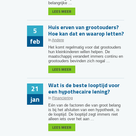
belangrijke ...
LEES MEER
Huis erven van grootouders?
5
Hoe kan dat en waarop letten?
feb
In
Andere
Het komt regelmatig voor dat grootouders
hun kleinkinderen willen helpen. De
maatschappij verandert immers continu en
grootouders bevinden zich nogal ...
LEES MEER
Wat is de beste looptijd voor
21
een hypothecaire lening?
jan
In
Financiering
Eén van de factoren die van groot belang
is bij het afsluiten van een hypotheek, is
de looptijd. De looptijd zegt immers niet
alleen iets over het aan ...
LEES MEER